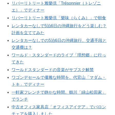
リバーリトリート雅樂倶「Trésonnier（トレゾニ
エ）」でディナー
リバーリトリート雅樂倶「樂味（らくみ）」で朝食
レンタカーなしで5泊6日の沖縄旅行をどう楽しむ？
計画を立ててみた
レンタカーなしでの5泊6日の沖縄旅行、交通手段と
交通費は？
ワールド・スタンダードのライブ「理想郷」に行っ
てきた
ワールドスタンダードの音楽がサブスク解禁
ワゴンデセールで優雅な時間を。代官山「マダム・
トキ」でディナー
一軒家フレンチで静かな時間。鶴川「緑山松田家」
でランチ
中古オフィス家具店「オフィスアイデア」でバロン
チェアを購入しました