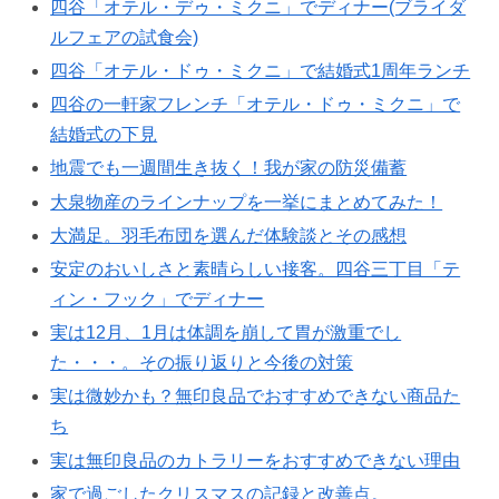
四谷「オテル・デゥ・ミクニ」でディナー(ブライダ
ルフェアの試食会)
四谷「オテル・ドゥ・ミクニ」で結婚式1周年ランチ
四谷の一軒家フレンチ「オテル・ドゥ・ミクニ」で
結婚式の下見
地震でも一週間生き抜く！我が家の防災備蓄
大泉物産のラインナップを一挙にまとめてみた！
大満足。羽毛布団を選んだ体験談とその感想
安定のおいしさと素晴らしい接客。四谷三丁目「テ
ィン・フック」でディナー
実は12月、1月は体調を崩して胃が激重でし
た・・・。その振り返りと今後の対策
実は微妙かも？無印良品でおすすめできない商品た
ち
実は無印良品のカトラリーをおすすめできない理由
家で過ごしたクリスマスの記録と改善点。