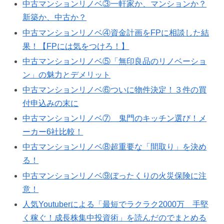
中古マンションリノベ③一軒家か、マンションか？
新築か、中古か？
中古マンションリノベ④資金計画をFPに相談した結
果！【FPには気をつけろ！】
中古マンションリノベ⑤「無印良品のリノベーショ
ン」の魅力とデメリット
中古マンションリノベ⑥ついに物件決定！３件の買
付申込みの末に
中古マンションリノベ⑦ 鬼門のキッチン選び！メ
ーカー6社比較！
中古マンションリノベ⑧超重要な「間取り」を決め
る！
中古マンションリノベ⑨ぼったくりの火災保険に注
意！
人気Youtuberによる「最短でラクラク2000万 手堅
く稼ぐ！成長株集中投資術」を読んだのでまとめる