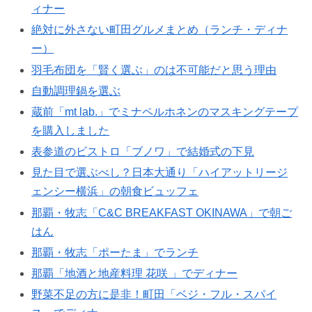
ィナー
絶対に外さない町田グルメまとめ（ランチ・ディナ
ー）
羽毛布団を「賢く選ぶ」のは不可能だと思う理由
自動調理鍋を選ぶ
蔵前「mt lab.」でミナペルホネンのマスキングテープ
を購入しました
表参道のビストロ「ブノワ」で結婚式の下見
見た目で選ぶべし？日本大通り「ハイアットリージ
ェンシー横浜」の朝食ビュッフェ
那覇・牧志「C&C BREAKFAST OKINAWA」で朝ご
はん
那覇・牧志「ポーたま」でランチ
那覇「地酒と地産料理 花咲 」でディナー
野菜不足の方に是非！町田「ベジ・フル・スパイ