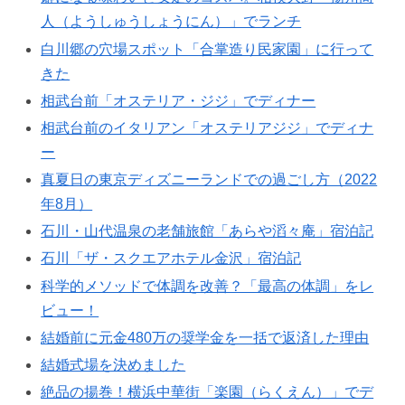
人（ようしゅうしょうにん）」でランチ
白川郷の穴場スポット「合掌造り民家園」に行って
きた
相武台前「オステリア・ジジ」でディナー
相武台前のイタリアン「オステリアジジ」でディナ
ー
真夏日の東京ディズニーランドでの過ごし方（2022
年8月）
石川・山代温泉の老舗旅館「あらや滔々庵」宿泊記
石川「ザ・スクエアホテル金沢」宿泊記
科学的メソッドで体調を改善？「最高の体調」をレ
ビュー！
結婚前に元金480万の奨学金を一括で返済した理由
結婚式場を決めました
絶品の揚巻！横浜中華街「楽園（らくえん）」でデ