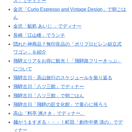
ス」でディナー
金沢「Curio Espresso and Vintage Design」で朝ごは
ん
金沢「鮨処 あいじ 」でディナー
長崎「江山楼」でランチ
隠れた神商品？無印良品の「ポリプロピレン組立式
ワゴン」を紹介
飛騨エリアをお得に観光！「飛騨路フリーきっぷ」
について
飛騨古川・高山旅行のスケジュールを振り返る
飛騨古川「八ツ三館」でディナー
飛騨古川「八ツ三館」で朝ごはん
飛騨古川「飛騨の匠文化館」で童心に帰ろう
高山「料亭 洲さき」でディナー。
麺がうますぎる・・・！町田「創作中華 清の」でデ
ィナー