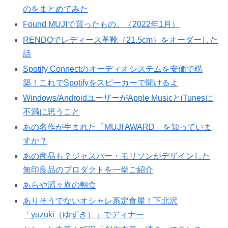
のをまとめてみた
Found MUJIで買ったもの。（2022年1月）
RENDOでレディース革靴（21.5cm）をオーダーした
話
Spotify Connectのオーディオシステムを安価で構
築！これでSpotifyをスピーカーで聞けるよ
Windows/AndroidユーザーがApple MusicとiTunesに
不満に思うこと
あの名作が生まれた「MUJI AWARD」を知っていま
すか？
あの商品も？ジャスパー・モリソンがデザインした
無印良品のプロダクトを一挙ご紹介
あらや滔々庵の朝食
ありそうでないオシャレ系定食屋！下北沢
「yuzuki（ゆずき）」でディナー