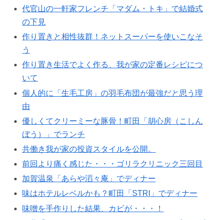
代官山の一軒家フレンチ「マダム・トキ」で結婚式
の下見
作り置きと相性抜群！ネットスーパーを使いこなそ
う
作り置き生活でよく作る、我が家の定番レシピにつ
いて
個人的に「生毛工房」の羽毛布団が最強だと思う理
由
優しくてクリーミーな豚骨！町田「胡心房（こしん
ぼう）」でランチ
共働き我が家の投資スタイルを公開。
前回より痛く感じた・・・ゴリラクリニック三回目
加賀温泉「あらや滔々庵」でディナー
味はホテルレベルかも？町田「STRI」でディナー
味噌を手作りした結果、カビが・・・！