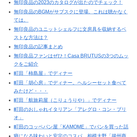
無印良品の2023のカタログが出たのでチェック！
無印良品のBGMがサブスクに登場。これは聴かなく
ては。
無印良品のユニットシェルフに文房具を収納するベ
ストな方法は？
無印良品の記事まとめ
無印良品ファンはぜひ！Casa BRUTUSの3つのムッ
クをご紹介
町田「柿島屋」でディナー
町田「胡心房」でディナー。ヘルシーセット食べて
みたけど・・・
町田「航旅莉屋（こりょうりや）」でディナー
町田のおしゃれイタリアン「アレグロ・コン・ブリ
オ」
町田のコッペパン屋「KAMOME」でパンを買った話
癖になる味わいと安定のコスパ。相模大野「揚州商