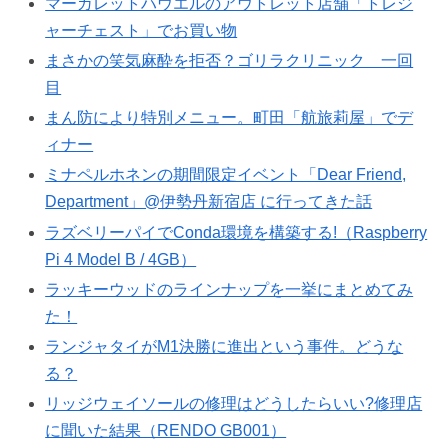
マーガレットハウエルのアウトレット店舗「トレジ
ャーチェスト」でお買い物
まさかの笑気麻酔を拒否？ゴリラクリニック 一回
目
まん防により特別メニュー。町田「航旅莉屋」でデ
ィナー
ミナペルホネンの期間限定イベント「Dear Friend,
Department」@伊勢丹新宿店 に行ってきた話
ラズベリーパイでConda環境を構築する!（Raspberry
Pi 4 Model B / 4GB）
ラッキーウッドのラインナップを一挙にまとめてみ
た！
ランジャタイがM1決勝に進出という事件。どうな
る？
リッジウェイソールの修理はどうしたらいい?修理店
に聞いた結果（RENDO GB001）