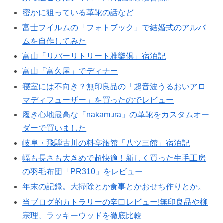
密かに狙っている革靴の話など
富士フイルムの「フォトブック」で結婚式のアルバ
ムを自作してみた
富山「リバーリトリート雅樂倶」宿泊記
富山「富久屋」でディナー
寝室には不向き？無印良品の「超音波うるおいアロ
マディフューザー」を買ったのでレビュー
履き心地最高な「nakamura」の革靴をカスタムオー
ダーで買いました
岐阜・飛騨古川の料亭旅館「八ツ三館」宿泊記
幅も長さも大きめで超快適！新しく買った生毛工房
の羽毛布団「PR310」をレビュー
年末の記録。大掃除とか食事とかおせち作りとか。
当ブログ的カトラリーの辛口レビュー!無印良品や柳
宗理、ラッキーウッドを徹底比較