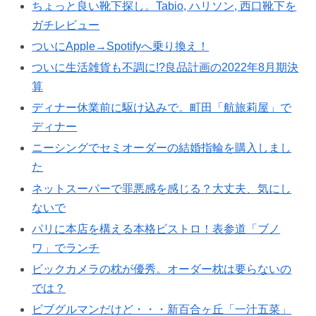
ちょっと良い靴下探し。Tabio, ハリソン, 西口靴下を
ガチレビュー
ついにApple→Spotifyへ乗り換え！
ついに生活雑貨も不調に!?良品計画の2022年8月期決
算
ディナー休業前に駆け込みで。町田「航旅莉屋」で
ディナー
ニーシングでセミオーダーの結婚指輪を購入しまし
た
ネットスーパーで罪悪感を感じる？大丈夫、気にし
ないで
パリに本店を構える本格ビストロ！表参道「ブノ
ワ」でランチ
ビックカメラの枕が優秀。オーダー枕は要らないの
では？
ビブグルマンだけど・・・新百合ヶ丘「一汁五菜」