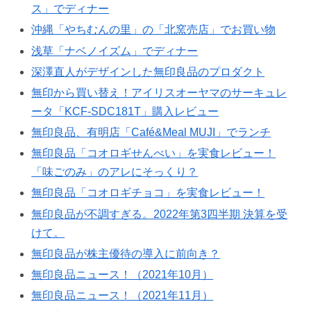
ス」でディナー
沖縄「やちむんの里」の「北窯売店」でお買い物
浅草「ナベノイズム」でディナー
深澤直人がデザインした無印良品のプロダクト
無印から買い替え！アイリスオーヤマのサーキュレ
ータ「KCF-SDC181T」購入レビュー
無印良品、有明店「Café&Meal MUJI」でランチ
無印良品「コオロギせんべい」を実食レビュー！
「味ごのみ」のアレにそっくり？
無印良品「コオロギチョコ」を実食レビュー！
無印良品が不調すぎる。2022年第3四半期 決算を受
けて。
無印良品が株主優待の導入に前向き？
無印良品ニュース！（2021年10月）
無印良品ニュース！（2021年11月）