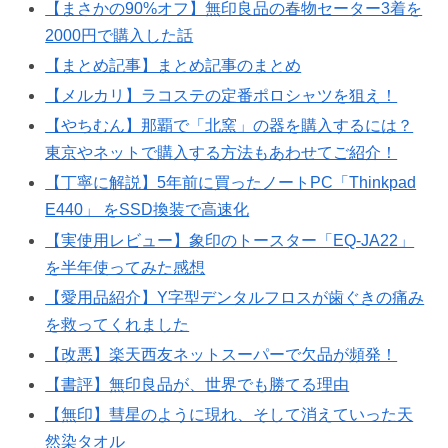
【まさかの90%オフ】無印良品の春物セーター3着を
2000円で購入した話
【まとめ記事】まとめ記事のまとめ
【メルカリ】ラコステの定番ポロシャツを狙え！
【やちむん】那覇で「北窯」の器を購入するには？
東京やネットで購入する方法もあわせてご紹介！
【丁寧に解説】5年前に買ったノートPC「Thinkpad
E440」 をSSD換装で高速化
【実使用レビュー】象印のトースター「EQ-JA22」
を半年使ってみた感想
【愛用品紹介】Y字型デンタルフロスが歯ぐきの痛み
を救ってくれました
【改悪】楽天西友ネットスーパーで欠品が頻発！
【書評】無印良品が、世界でも勝てる理由
【無印】彗星のように現れ、そして消えていった天
然染タオル