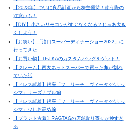
【2023年】ついに良品計画から株主優待！使う際の
注意点も！
【DIY】小さいリモコンがすぐなくなる？じゃあ大き
くしよう！
【お笑い】「溜口スーパーディナーショー2022」に
行ってきた
【お買い物】TEJIKAのカスタムバッグをゲット！
【クレーム】西友ネットスーパーで買った卵が割れ
ていた話
【ドレス試着】銀座「フェリーチェヴィータ×ベリッ
シマ」リーズナブル編
【ドレス試着】銀座「フェリーチェヴィータ×ベリッ
シマ」少しお高め編
【ブランド古着】RAGTAGの店舗取り寄せが神すぎ
る