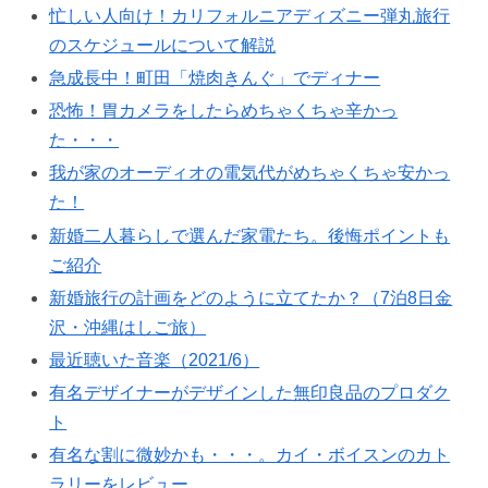
忙しい人向け！カリフォルニアディズニー弾丸旅行
のスケジュールについて解説
急成長中！町田「焼肉きんぐ」でディナー
恐怖！胃カメラをしたらめちゃくちゃ辛かっ
た・・・
我が家のオーディオの電気代がめちゃくちゃ安かっ
た！
新婚二人暮らしで選んだ家電たち。後悔ポイントも
ご紹介
新婚旅行の計画をどのように立てたか？（7泊8日金
沢・沖縄はしご旅）
最近聴いた音楽（2021/6）
有名デザイナーがデザインした無印良品のプロダク
ト
有名な割に微妙かも・・・。カイ・ボイスンのカト
ラリーをレビュー