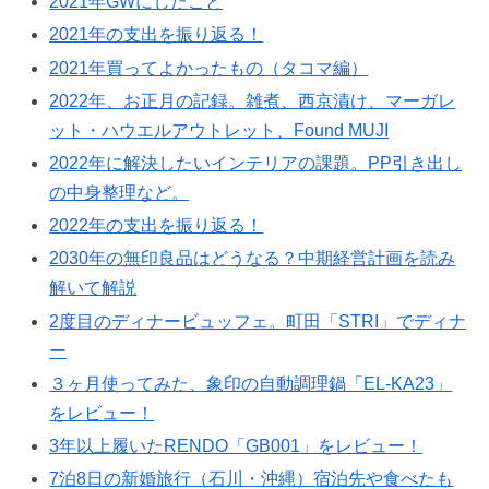
2021年GWにしたこと
2021年の支出を振り返る！
2021年買ってよかったもの（タコマ編）
2022年、お正月の記録。雑煮、西京漬け、マーガレ
ット・ハウエルアウトレット、Found MUJI
2022年に解決したいインテリアの課題。PP引き出し
の中身整理など。
2022年の支出を振り返る！
2030年の無印良品はどうなる？中期経営計画を読み
解いて解説
2度目のディナービュッフェ。町田「STRI」でディナ
ー
３ヶ月使ってみた、象印の自動調理鍋「EL-KA23」
をレビュー！
3年以上履いたRENDO「GB001」をレビュー！
7泊8日の新婚旅行（石川・沖縄）宿泊先や食べたも