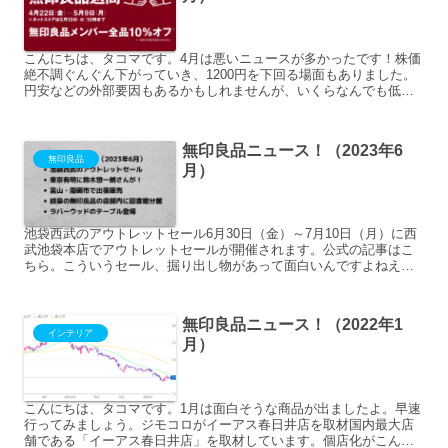
こんにちは、タコマです。4月は悪いニュースが多かったです！株価
絶不調ぐんぐん下がっていき、1200円を下回る場面もありました。
円安などの外部要因もあるかもしれませんが、いくらなんでも低す
ぎじゃないですか？赤字になったわけでもないし。とはいえ...
無印良品ニュース！（2023年6
無印良品
月）
池袋西武のアウトレットセール6月30日（金）～7月10日（月）に西
武池袋本店でアウトレットセールが開催されます。公式の記事はこ
ちら。こういうセール、掘り出し物があって面白いんですよねえ。
IDEEのアウトレットセールも併設されているそうですよ...
無印良品ニュース！（2022年1
インテリア
月）
こんにちは、タコマです。1月は面白そうな商品が出ましたよ。早速
行ってみましょう。ジモコロがイーアス春日井店を取材国内最大店
舗である「イーアス春日井店」を取材しています。個店化がこんな