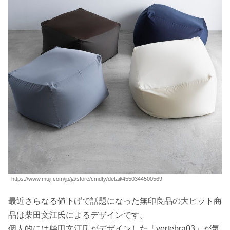
https://www.muji.com/jp/ja/store/cmdty/detail/4550344500569
最近さらなる値下げで話題になった無印良品の大ヒット商
品は柴田文江氏によるデザインです。
個人的には柴田文江氏がデザインした「vertebra03」が気