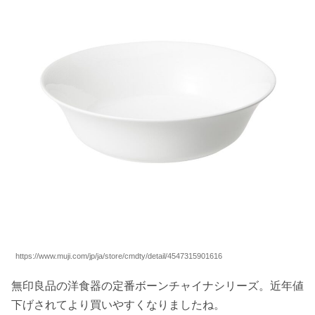
https://www.muji.com/jp/ja/store/cmdty/detail/4547315901616
無印良品の洋食器の定番ボーンチャイナシリーズ。近年値
下げされてより買いやすくなりましたね。