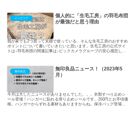
風に進んでるんだなあというのが、よくわかる良い記事です。紙...
個人的に「生毛工房」の羽毛布団
インテリア
が最強だと思う理由
我が家でも2つ買って夫婦で使っている、そんな生毛工房のおすすめ
ポイントについて書いていきたいと思います。生毛工房の公式サイ
トは↓羽毛布団の関連記事は↓ビックカメラグループの安心感悲しい
ことに羽毛布団業界では偽装が横行しています。羽毛の産地偽...
無印良品ニュース！（2023年5
無印良品
月）
今月は大したニュースがありませんでした。。。衣類すべり止めシ
ール登場！ハンガーに貼れる滑り止めシールです。250円とお手頃価
格。ハンガーからずれる素材もありますからね。保冷バッグ登場。
キャンプ用品？持ち運びし易い保冷バッグが登場です。ネット...