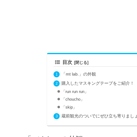
目次
「mt lab.」の外観
購入したマスキングテープをご紹介！
「run run run」
「choucho」
「skip」
蔵前観光のついでにぜひ立ち寄りまし