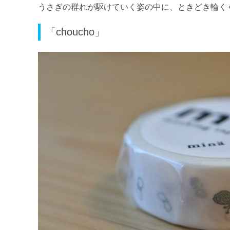
うさぎの群れが駆けていく姿の中に、ときどき輪く
「choucho」