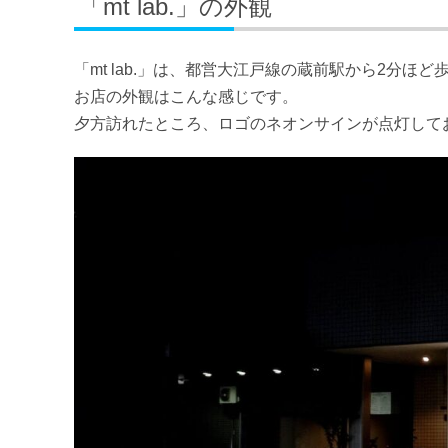
「mt lab.」の外観
「mt lab.」は、都営大江戸線の蔵前駅から2分ほ
お店の外観はこんな感じです。
夕方訪れたところ、ロゴのネオンサインが点灯して