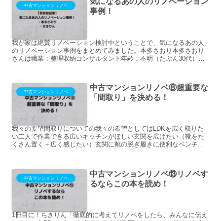
気になるあの人のリノベーション
中古マンションリノベ
事例！
我が家は絶賛リノベーション検討中ということで、気になるあの人
のリノベーション事例をまとめてみました。本多さおり本多さおり
さんは職業：整理収納コンサルタント年齢：不明（たぶん30代）家
族構成：4人（夫＋4歳、2歳の男児2名）です。たくさん本を...
中古マンションリノベ⑧超重要な
中古マンションリノベ
「間取り」を決める！
我々の要望間取りについての我々の希望としてはLDKを広く取りた
い二人で作業できる広いキッチンがほしい玄関を広げたい（靴をた
くさん置く＋広く感じたい）玄関に靴の脱ぎ履きに便利なベンチを
置けるスペースを取りたい独立洗面台室内干しできるスペースを...
中古マンションリノベ⑬リノベす
中古マンションリノベ
るならこの本を読め！
1冊目に！ちきりん「徹底的に考えてリノベをしたら、みんなに伝え