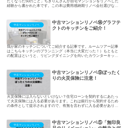
たくなった50のこと」ちきりんさんが自宅マンションをリノベした
経験から書かれた本です。この本は費用感納期リノベ会社選びな
ど、基礎的なことについて詳しく書いてあるので、1冊目の本に...
中古マンションリノベ⑭グラフテ
中古マンションリノベ
クトのキッチンをご紹介！
我が家のキッチンについてご紹介する記事です。ルームツアー記事
はこちらキッチンのプランニング（本当に大変だった！）もともと
の配置はというと、リビングダイニングを向いたカウンターキッチ
ンでした。前の住人は背面に冷蔵庫や食器棚を置かれていまし
て、...
中古マンションリノベ⑨ぼったく
中古マンションリノベ
りの火災保険に注意！
火災保険には入らないといけない？住宅ローンを契約するにあたっ
て火災保険には入る必要があります。これは銀行から契約するため
の条件として提示されますので、有無を言わずに入る必要がありま
す。住宅ローン的に必須なのは火災保険のみただ、ネットで調べ
る...
中古マンションリノベ⑤「無印良
中古マンションリノベ