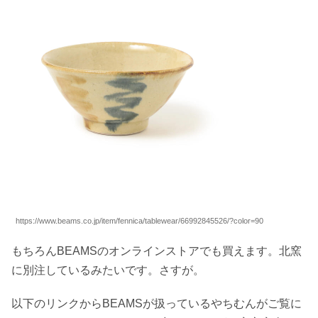
https://www.beams.co.jp/item/fennica/tablewear/66992845526/?color=90
もちろんBEAMSのオンラインストアでも買えます。北窯
に別注しているみたいです。さすが。
以下のリンクからBEAMSが扱っているやちむんがご覧に