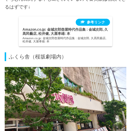
るはずです↓
Amazon.co.jp: 金城次郎壺屋時代作品集 : 金城次郎, 久
髙民藝店, 松井健, 大屋孝雄: 本
Amazon.co.jp: 金城次郎壺屋時代作品集 : 金城次郎, 久髙民藝店,
松井健, 大屋孝雄: 本
ふくら舎（桜坂劇場内）