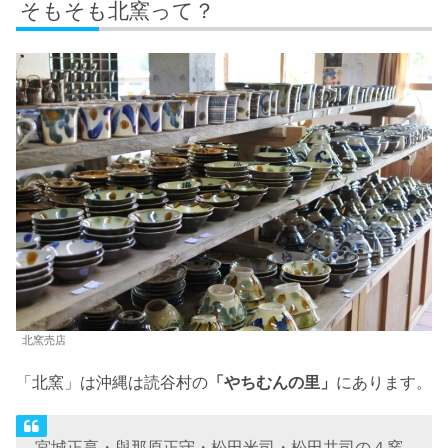
そもそも北窯って？
北窯売店
「北窯」は沖縄は読谷村の
「やちむんの里」
にあります。
宮城正享・與那原正守・松田米司・松田共司の４窯