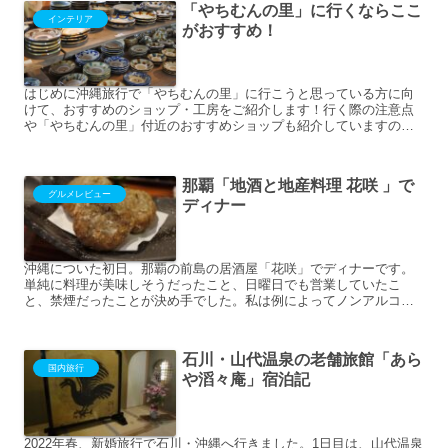
「やちむんの里」に行くならここ
インテリア
がおすすめ！
はじめに沖縄旅行で「やちむんの里」に行こうと思っている方に向
けて、おすすめのショップ・工房をご紹介します！行く際の注意点
や「やちむんの里」付近のおすすめショップも紹介していますので
参考になれば幸いです！「やちむんの里」とは？読谷村の観光協
会...
那覇「地酒と地産料理 花咲 」で
グルメレビュー
ディナー
沖縄についた初日。那覇の前島の居酒屋「花咲」でディナーです。
単純に料理が美味しそうだったこと、日曜日でも営業していたこ
と、禁煙だったことが決め手でした。私は例によってノンアルコー
ルビール。妻はハイボール。お通しのジーマミー豆腐。落花生で作
っ...
石川・山代温泉の老舗旅館「あら
国内旅行
や滔々庵」宿泊記
2022年春、新婚旅行で石川・沖縄へ行きました。1日目は、山代温泉