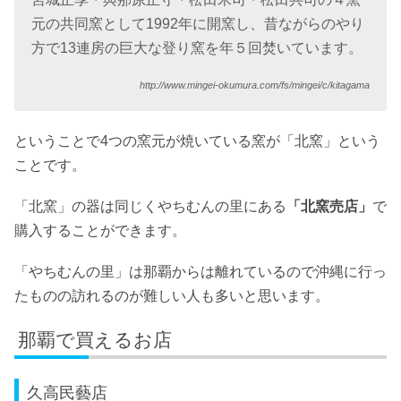
元の共同窯として1992年に開窯し、昔ながらのやり
方で13連房の巨大な登り窯を年５回焚いています。
http://www.mingei-okumura.com/fs/mingei/c/kitagama
ということで4つの窯元が焼いている窯が「北窯」という
ことです。
「北窯」の器は同じくやちむんの里にある
「北窯売店」
で
購入することができます。
「やちむんの里」は那覇からは離れているので沖縄に行っ
たものの訪れるのが難しい人も多いと思います。
那覇で買えるお店
久高民藝店