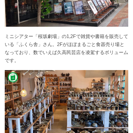
ミニシアター「桜坂劇場」の1,2Fで雑貨や書籍を販売して
いる「ふくら舎」さん。2Fがほぼまるごと食器売り場と
なっており、数でいえば久高民芸店を凌駕するボリューム
です。