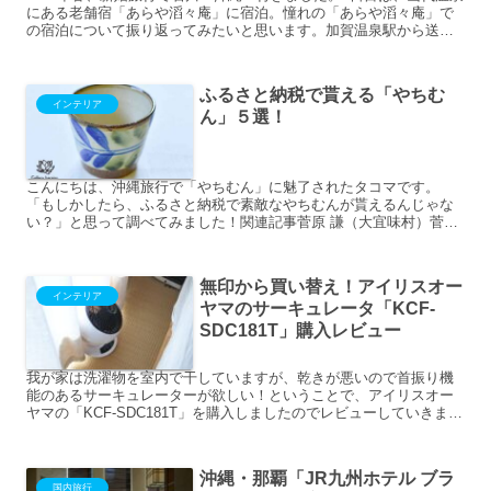
にある老舗宿「あらや滔々庵」に宿泊。憧れの「あらや滔々庵」で
の宿泊について振り返ってみたいと思います。加賀温泉駅から送迎
バスで向かいます小松空港～小松駅まではバスで、小松駅か...
ふるさと納税で貰える「やちむ
インテリア
ん」５選！
こんにちは、沖縄旅行で「やちむん」に魅了されたタコマです。
「もしかしたら、ふるさと納税で素敵なやちむんが貰えるんじゃな
い？」と思って調べてみました！関連記事菅原 謙（大宜味村）菅原
謙さんは大嶺工房、松田米司工房、宮陶房、常秀工房と20年間修...
無印から買い替え！アイリスオー
インテリア
ヤマのサーキュレータ「KCF-
SDC181T」購入レビュー
我が家は洗濯物を室内で干していますが、乾きが悪いので首振り機
能のあるサーキュレーターが欲しい！ということで、アイリスオー
ヤマの「KCF-SDC181T」を購入しましたのでレビューしていきま
す。12000円程度で購入です。我が家の使い方室内の...
沖縄・那覇「JR九州ホテル ブラ
国内旅行