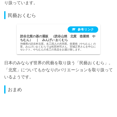
り扱っています。
民藝おくむら
読谷北窯の器の通販 （読谷山焼 北窯 壺屋焼 や
ちむん） ｜ みんげい おくむら
沖縄県の読谷村北窯。名工四人の共同窯。壺屋焼（やちむん）の
里。みんげいおくむらでは松田米司さん、宮城正享さんを中心に
セレクト。やちむんの名工の良品をお届け致します。
日本のみならず世界の民藝を取り扱う「民藝おくむら」。
「北窯」についてもかなりのバリエーションを取り扱って
いるようです。
おまめ