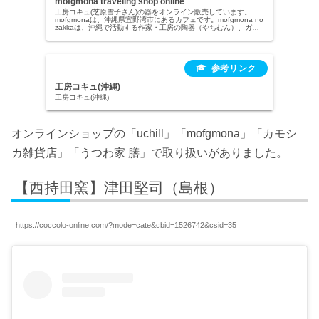
mofgmona traveling shop online
工房コキュ(芝原雪子さん)の器をオンライン販売しています。
mofgmonaは、沖縄県宜野湾市にあるカフェです。mofgmona no
zakkaは、沖縄で活動する作家・工房の陶器（やちむん）、ガラ
ス（琉球ガラス）、木工の器等を中心に販売するお店です。
mofgmona traveling shop onlineでは、沖縄...
工房コキュ(沖縄)
工房コキュ(沖縄)
オンラインショップの「uchill」「mofgmona」「カモシ
カ雑貨店」「うつわ家 膳」で取り扱いがありました。
【西持田窯】津田堅司（島根）
https://coccolo-online.com/?mode=cate&cbid=1526742&csid=35