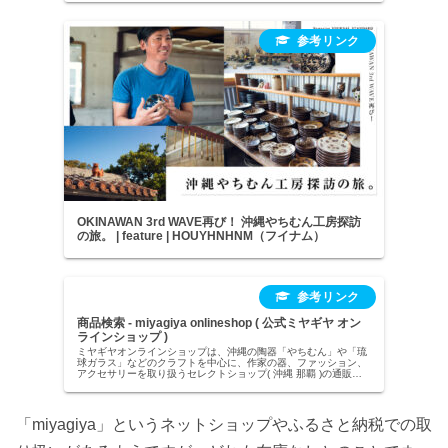
OKINAWAN 3rd WAVE再び！ 沖縄やちむん工房探訪
の旅。 | feature | HOUYHNHNM（フイナム）
商品検索 - miyagiya onlineshop ( 公式ミヤギヤ オン
ラインショップ )
ミヤギヤオンラインショップは、沖縄の陶器「やちむん」や「琉
球ガラス」などのクラフトを中心に、作家の器、ファッション、
アクセサリーを取り扱うセレクトショップ( 沖縄 那覇 )の通販オ
ンラインストアです。15000円以上のお買い物で国内送料無料で
す。贈り物、ギフトラッピングにも対応します。
「miyagiya」というネットショップやふるさと納税での取