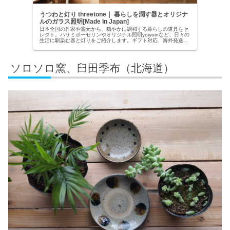
うつわと灯り threetone｜ 暮らしを潤す器とオリジナ
ルのガラス照明[Made In Japan]
日本全国の作家や窯元から、穏やかに調和する暮らしの道具をセ
レクト。ハサミポーセリンやオリジナル照明yoiyoinなど、日々の
生活に馴染む器と灯りをご紹介します。ギフト対応、海外発送も
承ります。Handmade in Japan / International Shipping
Available
ソロソロ窯、臼田季布（北海道）