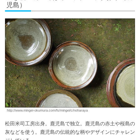
児島）
http://www.mingei-okumura.com/fs/mingei/c/noharaya
松田米司工房出身。鹿児島で独立。鹿児島の赤土や桜島の
灰などを使う。鹿児島の伝統的な柄やデザインにチャレン