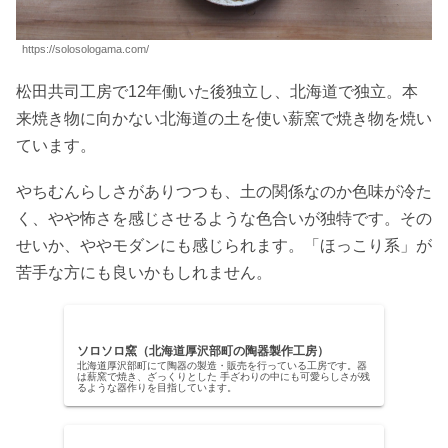
https://solosologama.com/
松田共司工房で12年働いた後独立し、北海道で独立。本
来焼き物に向かない北海道の土を使い薪窯で焼き物を焼い
ています。
やちむんらしさがありつつも、土の関係なのか色味が冷た
く、やや怖さを感じさせるような色合いが独特です。その
せいか、ややモダンにも感じられます。「ほっこり系」が
苦手な方にも良いかもしれません。
ソロソロ窯（北海道厚沢部町の陶器製作工房）
北海道厚沢部町にて陶器の製造・販売を行っている工房です。器
は薪窯で焼き、ざっくりとした 手ざわりの中にも可愛らしさが残
るような器作りを目指しています。