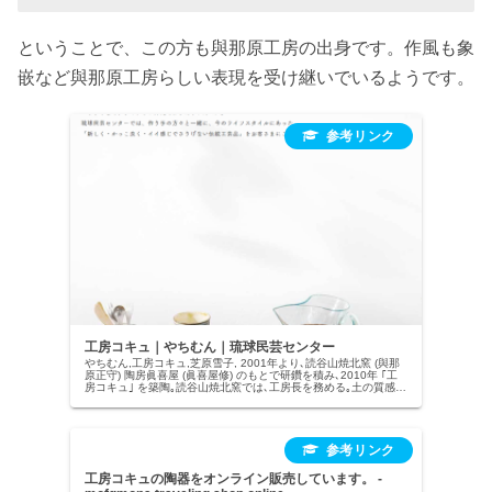
ということで、この方も與那原工房の出身です。作風も象
嵌など與那原工房らしい表現を受け継いでいるようです。
工房コキュ｜やちむん｜琉球民芸センター
やちむん,工房コキュ,芝原雪子, 2001年より､読谷山焼北窯 (與那
原正守) 陶房眞喜屋 (眞喜屋修) のもとで研鑽を積み､2010年 ｢工
房コキュ｣ を築陶｡読谷山焼北窯では､工房長を務める｡土の質感と
雰囲気が残る､独特な佇まいが特徴｡端正で美しい､装飾や絵柄が
とても魅力的です｡
工房コキュの陶器をオンライン販売しています。 -