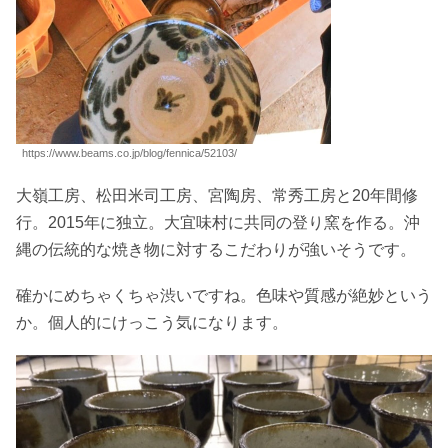
https://www.beams.co.jp/blog/fennica/52103/
大嶺工房、松田米司工房、宮陶房、常秀工房と20年間修
行。2015年に独立。大宜味村に共同の登り窯を作る。沖
縄の伝統的な焼き物に対するこだわりが強いそうです。
確かにめちゃくちゃ渋いですね。色味や質感が絶妙という
か。個人的にけっこう気になります。