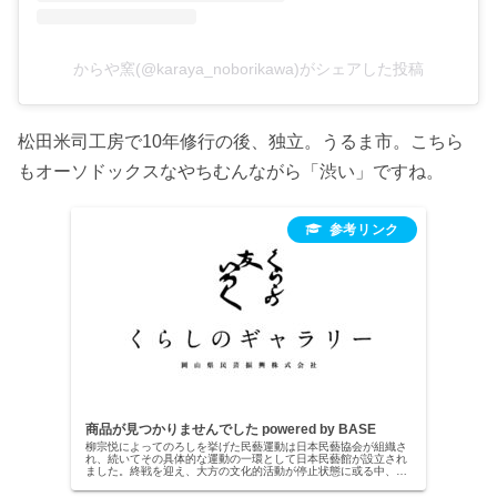
からや窯(@karaya_noborikawa)がシェアした投稿
松田米司工房で10年修行の後、独立。うるま市。こちら
もオーソドックスなやちむんながら「渋い」ですね。
商品が見つかりませんでした powered by BASE
柳宗悦によってのろしを挙げた民藝運動は日本民藝協会が組織さ
れ、続いてその具体的な運動の一環として日本民藝館が設立され
ました。終戦を迎え、大方の文化的活動が停止状態に或る中、民
藝運動は即座に立ち上がりそれまでは中央よりの働きかけが主で
あったのが、終戦を機に、それまで培われていた各地方の細胞が