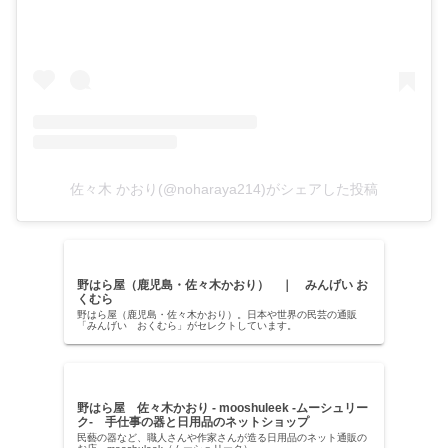
佐々木 かおり(@noharaya214)がシェアした投稿
野はら屋（鹿児島・佐々木かおり） ｜ みんげい お
くむら
野はら屋（鹿児島・佐々木かおり）。日本や世界の民芸の通販
「みんげい おくむら」がセレクトしています。
野はら屋 佐々木かおり - mooshuleek -ムーシュリー
ク- 手仕事の器と日用品のネットショップ
民藝の器など、職人さんや作家さんが造る日用品のネット通販の