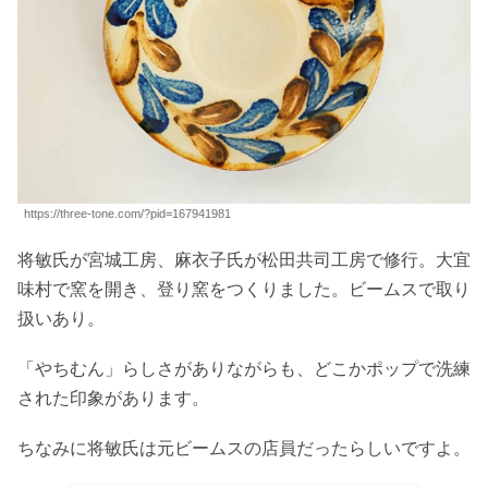
https://three-tone.com/?pid=167941981
将敏氏が宮城工房、麻衣子氏が松田共司工房で修行。大宜
味村で窯を開き、登り窯をつくりました。ビームスで取り
扱いあり。
「やちむん」らしさがありながらも、どこかポップで洗練
された印象があります。
ちなみに将敏氏は元ビームスの店員だったらしいですよ。