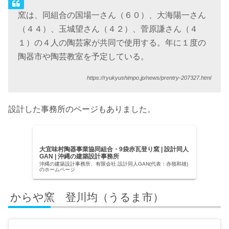
窯は、同組合の国場一さん（６０）、大海陽一さん
（４４）、玉城望さん（４２）、菅原謙さん（４
１）の４人の陶芸家が共同で使用する。年に１度の
陶器市や陶芸教室を予定している。
https://ryukyushimpo.jp/news/prentry-207327.html
設計した事務所のページもありました。
大宜味村陶器事業協同組合・9袋赤瓦登り窯 | 設計同人
GAN | 沖縄の建築設計事務所
沖縄の建築設計事務所、有限会社 設計同人GAN(代表：赤嶺和雄)
のホームページ
からや窯 登川均（うるま市）