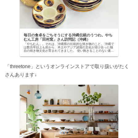
毎日の食卓をごちそうにする沖縄伝統のうつわ。やち
むん工房「田村窯」さん訪問記（沖縄）
「やちむん」。それは、沖縄県の伝統的な焼き物のこと。 沖縄で
は数百年以上も前から、本土やアジア諸国の文化が溶け合った独
自の焼き物文化が育まれてきました。 使い飽きることのない素朴
な色柄で彩られた、手づくりのやちむん。 毎日の食卓にさりげな
く ...
「threetone」というオンラインストアで取り扱いがたく
さんあります↓