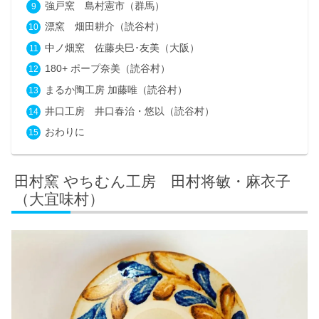
強戸窯 島村憲市（群馬）
漂窯 畑田耕介（読谷村）
中ノ畑窯 佐藤央巳･友美（大阪）
180+ ポープ奈美（読谷村）
まるか陶工房 加藤唯（読谷村）
井口工房 井口春治・悠以（読谷村）
おわりに
田村窯 やちむん工房 田村将敏・麻衣子
（大宜味村）