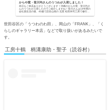
からや窯・登川均さんのうつわが入荷しました！
本日もご来店ありがとうございます！沖縄のからや窯・登川均さ
んのうつわが入荷したのでご紹介しますね！登川さんは14年間の
会社員生活の後、40歳で読谷山焼の 北窯 松田米司工房で修行を
始め10年間の修行の後2009年に沖縄県恩納村仲泊で独立。沖縄
の伝統的な焼き物（やちむん）の技法と材料を使って、素朴さと
おおらかさをそのまま...
世田谷区の「うつわのわ田」、岡山の「FRANK」、「く
らしのギャラリー本店」などで取り扱いがあるみたいで
す。
工房十鶴 柄溝康助・聖子（読谷村）