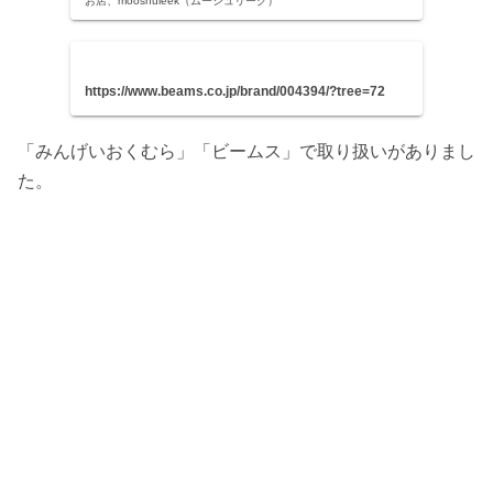
お店、mooshuleek（ムーシュリーク）
https://www.beams.co.jp/brand/004394/?tree=72
「みんげいおくむら」「ビームス」で取り扱いがありまし
た。