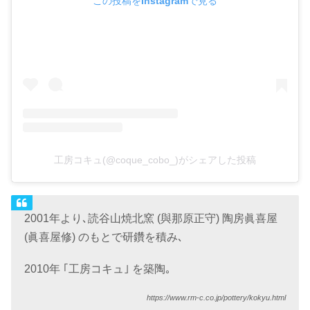
この投稿をInstagramで見る
工房コキュ(@coque_cobo_)がシェアした投稿
2001年より､読谷山焼北窯 (與那原正守) 陶房眞喜屋
(眞喜屋修) のもとで研鑽を積み､
2010年 ｢工房コキュ｣ を築陶｡
https://www.rm-c.co.jp/pottery/kokyu.html