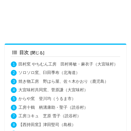
目次
田村窯 やちむん工房 田村将敏・麻衣子（大宜味村）
ソロソロ窯、臼田季布（北海道）
焼き物工房 野はら屋、佐々木かおり（鹿児島）
大宜味村共同窯、菅原謙（大宜味村）
からや窯 登川均（うるま市）
工房十鶴 柄溝康助・聖子（読谷村）
工房コキュ 芝原 雪子（読谷村）
【西持田窯】津田堅司（島根）