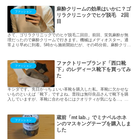
麻酔クリームの効果はいかに？ゴ
ファッション
リラクリニックでヒゲ脱毛 2回
目
さて、ゴリラクリニックでのヒゲ脱毛二回目。前回、笑気麻酔が無
理だったので麻酔クリームで行きます。機械はメディオスター。通
常より早めに到着。5時から施術開始だが、その45分前。麻酔クリー
ムを塗って待つ受付を済ませて麻酔クリームを貰います。この...
ファクトリーブランド「西口靴
ファッション
下」のレディース靴下を買ってみ
た
キシダです。先日かっちょいい革靴を購入した私。革靴に欠かせな
いものといえば「靴下」ですよね。普段は無印良品さんで靴下を購
入していますが、革靴に合わせるにはクオリティが気になる…。普
段使いにはぴったりなのですが、とっておきの靴に合わせるには
少...
蔵前「mt lab.」でミナペルホネ
ファッション
ンのマスキングテープを購入しま
した