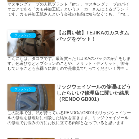
マスキングテープの人気ブランド「mt」。マスキングテープのパイ
オニアである「カモ井加工紙」というメーカーさんによるブランド
です。カモ井加工紙さんという会社の名前は知らなくても、「mt」
というブランド名は知っている！という方は多いのではないで...
【お買い物】TEJIKAのカスタム
ファッション
バッグをゲット！
こんにちは、タコマです。最近買ったTEJIKAのバッグの紹介をしま
す。色選びなどオプションのことや、メリット・デメリット、後悔
していることも赤裸々に書くので是非見て行ってください！男性の
かばん選びが難しいという話いきなりすみません。興味のな...
リッジウェイソールの修理はどう
ファッション
したらいい?修理店に聞いた結果
（RENDO GB001）
この記事では、私が持っているRENDOのGB001のリッジウェイソー
ルの修理を修理店に相談した結果を書きます。リッジウェイソール
の修理でお悩みの方にお役に立てる内容となっていると思います。
(adsbygoogle = window...