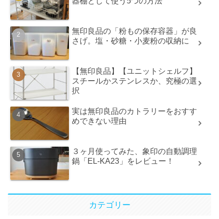
器棚として使う5つの方法
無印良品の「粉もの保存容器」が良
さげ。塩・砂糖・小麦粉の収納に
【無印良品】【ユニットシェルフ】
スチールかステンレスか、究極の選
択
実は無印良品のカトラリーをおすす
めできない理由
３ヶ月使ってみた、象印の自動調理
鍋「EL-KA23」をレビュー！
カテゴリー