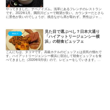
やってきました。ナベノイズム。浅草にあるフレンチのレストラン
です。2022年1月。隅田川ビューで眺望が良い。カウンターだとさら
に景色が良いのでしょうが、残念ながら席が取れず。男性はジャケ
ット着用が推奨されますので従いましょう。あと、表現が難...
見た目で選ぶべし？日本大通り
神奈川
「ハイアットリージェンシー横
浜」の朝食ビュッフェ
こんにちは、タコマです。高級ホテルのビュッフェは庶民の憧れで
す。ハイアットリージェンシー横浜に宿泊して朝食ビュッフェを食
べてきました（2020年9月頃）ので、レビューをしていきます。
(adsbygoogle = window.ad...