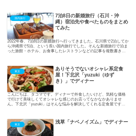
館してすぐの体験コーナーがとにかく充実しています。大...
7泊8日の新婚旅行（石川・沖
国内旅行
縄）宿泊先や食べたものをまとめ
てみた
2022年春、7泊8日の新婚旅行へ行ってきました。石川県で2泊してか
ら沖縄県で5泊、という長い国内旅行でした。そんな新婚旅行で泊ま
った旅館・ホテル、お食事したレストランなどの記事を複数書きま
したので、まとめてみました！1泊目 飛行機で石川県...
ありそうでないオシャレ系定食
東京
屋！下北沢「yuzuki（ゆず
き）」でディナー
こんにちは、タコマです。ディナーで外食したいけど、気軽な価格
で行けて美味しくてオシャレな感じのお店ってなかなかありませ
ん。下北沢「yuzuki」はそんな悩みを解決してくれる定食屋です。
タコマデートにも使えそうなおしゃれ系定食屋です！ ...
浅草「ナベノイズム」でディナー
東京