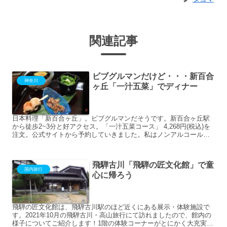
関連記事
ビブグルマンだけど・・・新百合
神奈川
ヶ丘「一汁五菜」でディナー
日本料理「新百合ヶ丘」。ビブグルマンだそうです。新百合ヶ丘駅
から徒歩2~3分と好アクセス。「一汁五菜コース」 4,268円(税込)を
注文。公式サイトから予約していきました。私はノンアルコールビ
ール。グラスが汚い。積み重なった水垢ですごい曇り...
飛騨古川「飛騨の匠文化館」で童
国内旅行
心に帰ろう
飛騨の匠文化館は、飛騨古川駅のほど近くにある展示・体験施設で
す。2021年10月の飛騨古川・高山旅行にて訪れましたので、館内の
様子についてご紹介します！1階の体験コーナーがとにかく大充実入