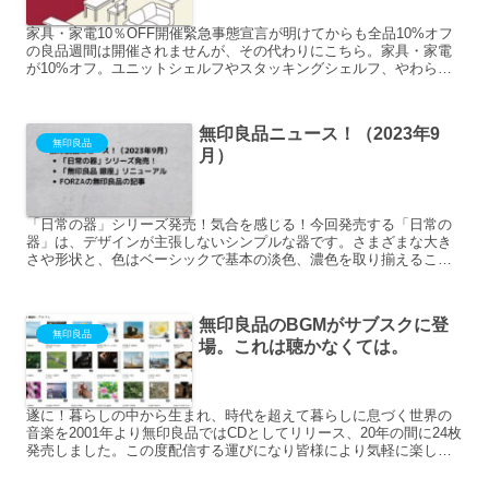
家具・家電10％OFF開催緊急事態宣言が明けてからも全品10%オフ
の良品週間は開催されませんが、その代わりにこちら。家具・家電
が10%オフ。ユニットシェルフやスタッキングシェルフ、やわらか
ポリエチレンケースなども対象。あとは、IDEEのソフ...
無印良品ニュース！（2023年9
無印良品
月）
「日常の器」シリーズ発売！気合を感じる！今回発売する「日常の
器」は、デザインが主張しないシンプルな器です。さまざまな大き
さや形状と、色はベーシックで基本の淡色、濃色を取り揃えること
で、組み合わせも楽しめます。いつもの料理をさっと盛り付けて
も...
無印良品のBGMがサブスクに登
無印良品
場。これは聴かなくては。
遂に！暮らしの中から生まれ、時代を超えて暮らしに息づく世界の
音楽を2001年より無印良品ではCDとしてリリース、20年の間に24枚
発売しました。この度配信する運びになり皆様により気軽に楽しん
でいただけるようになりました。その地に根ざした活動...