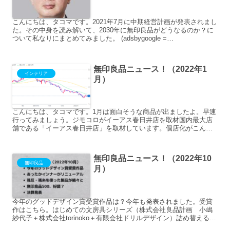
こんにちは、タコマです。2021年7月に中期経営計画が発表されまし
た。その中身を読み解いて、2030年に無印良品がどうなるのか？に
ついて私なりにまとめてみました。 (adsbygoogle =
window.adsbygoogle ...
無印良品ニュース！（2022年1
インテリア
月）
こんにちは、タコマです。1月は面白そうな商品が出ましたよ。早速
行ってみましょう。ジモコロがイーアス春日井店を取材国内最大店
舗である「イーアス春日井店」を取材しています。個店化がこんな
風に進んでるんだなあというのが、よくわかる良い記事です。紙...
無印良品ニュース！（2022年10
無印良品
月）
今年のグッドデザイン賞受賞作品は？今年も発表されました。受賞
作はこちら。はじめての文房具シリーズ（株式会社良品計画 小嶋
紗代子＋株式会社torinoko＋有限会社ドリルデザイン）詰め替えるペ
ンシリーズ（株式会社良品計画 岡本和士）ダンボール...