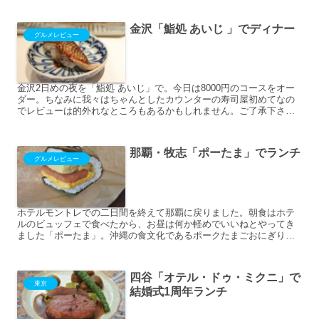
金沢「鮨処 あいじ 」でディナー
グルメレビュー
金沢2日めの夜を「鮨処 あいじ」で。今日は8000円のコースをオー
ダー。ちなみに我々はちゃんとしたカウンターの寿司屋初めてなの
でレビューは的外れなところもあるかもしれません。ご了承下さ
い。妻の日本酒。私はノンアルコールビール。もずく酢と、さ...
那覇・牧志「ポーたま」でランチ
グルメレビュー
ホテルモントレでの二日間を終えて那覇に戻りました。朝食はホテ
ルのビュッフェで食べたから、お昼は何か軽めでいいねとやってき
ました「ポーたま」。沖縄の食文化であるポークたまごおにぎり本
当においしいおにぎりを世界中の方々に食べていただき、また沖
縄...
四谷「オテル・ドゥ・ミクニ」で
東京
結婚式1周年ランチ