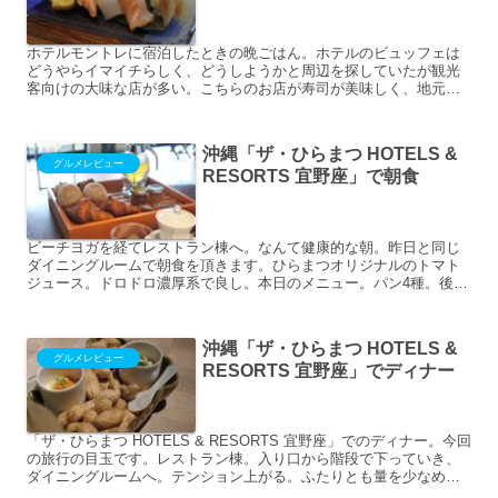
ホテルモントレに宿泊したときの晩ごはん。ホテルのビュッフェは
どうやらイマイチらしく、どうしようかと周辺を探していたが観光
客向けの大味な店が多い。こちらのお店が寿司が美味しく、地元の
人も訪れ、お店の人が優しいというGoogle Mapの口コミ...
沖縄「ザ・ひらまつ HOTELS &
グルメレビュー
RESORTS 宜野座」で朝食
ビーチヨガを経てレストラン棟へ。なんて健康的な朝。昨日と同じ
ダイニングルームで朝食を頂きます。ひらまつオリジナルのトマト
ジュース。ドロドロ濃厚系で良し。本日のメニュー。パン4種。後に
出てくるエッグベネディクトでお腹いっぱいのため、3種はお持...
沖縄「ザ・ひらまつ HOTELS &
グルメレビュー
RESORTS 宜野座」でディナー
「ザ・ひらまつ HOTELS & RESORTS 宜野座」でのディナー。今回
の旅行の目玉です。レストラン棟。入り口から階段で下っていき、
ダイニングルームへ。テンション上がる。ふたりとも量を少なめで
お願いしました。（私はシュノーケリングで気持...