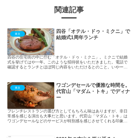
関連記事
四谷「オテル・ドゥ・ミクニ」で
東京
結婚式1周年ランチ
四谷の住宅街の中に佇む「オテル・ドゥ・ミクニ」。ミクニで結婚
式を挙げてはや一年。このような招待状をいただきました。電話で
確認するとランチとほぼ同じ内容をいただけるとのこと。いやー、
少人数で結婚式挙げたにも関わらず、本当にありがとうございま
す...
ワゴンデセールで優雅な時間を。
東京
代官山「マダム・トキ」でディナ
ー
フレンチレストランの選び方としてもちろん味はありますが、非日
常感を感じる演出も大事だと思います。代官山「マダム・トキ」は
ワゴンデセールなどのサービスが特別感を感じさせてくれる印象的
なレストランです。結婚式の下見でディナーしましたので、レビ
ュ...