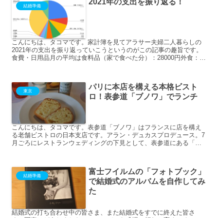
2021年の支出を振り返る！
結婚準備
こんにちは、タコマです。家計簿を見てアラサー夫婦二人暮らしの
2021年の支出を振り返っていこうというのがこの記事の趣旨です。
食費・日用品月の平均は食料品（家で食べた分）：28000円外食：
23000円お昼ごはん（妻）：8000円日用品：60...
パリに本店を構える本格ビスト
東京
ロ！表参道「ブノワ」でランチ
こんにちは、タコマです。表参道「ブノワ」はフランスに店を構え
る老舗ビストロの日本支店です。アラン・デュカスプロデュース。7
月ごろにレストランウェディングの下見として、表参道にある「ブ
ノワ」に行きました。こちらは試食会などは無いので、ランチの...
富士フイルムの「フォトブック」
結婚準備
で結婚式のアルバムを自作してみ
た
結婚式の打ち合わせ中の皆さま、また結婚式をすでに終えた皆さ